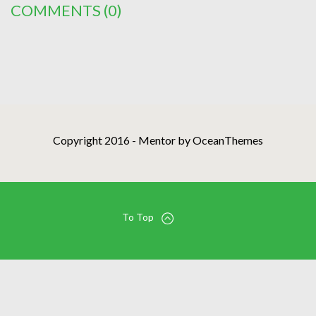
COMMENTS
(0)
Copyright 2016 - Mentor by OceanThemes
To Top