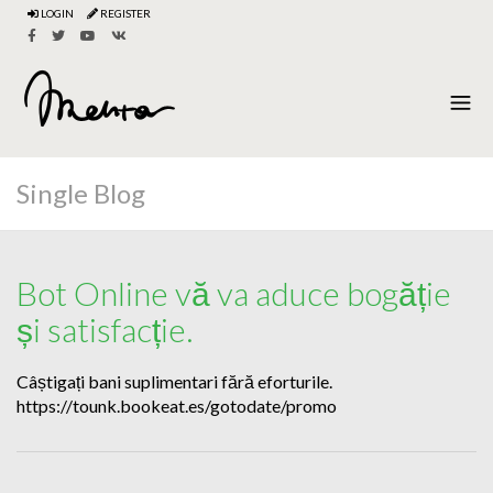
LOGIN
REGISTER
Single Blog
Bot Online vă va aduce bogăție
și satisfacție.
Câștigați bani suplimentari fără eforturile.
https://tounk.bookeat.es/gotodate/promo